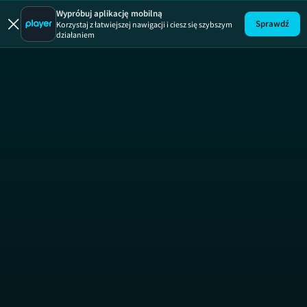
Wypróbuj aplikację mobilną
Sprawdź
Korzystaj z łatwiejszej nawigacji i ciesz się szybszym
działaniem