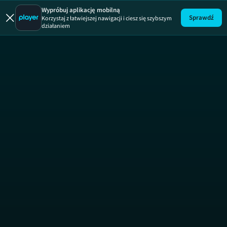
Wypróbuj aplikację mobilną
Sprawdź
Korzystaj z łatwiejszej nawigacji i ciesz się szybszym
działaniem