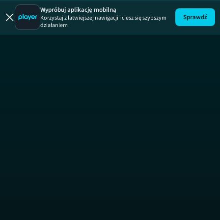
Wypróbuj aplikację mobilną
Sprawdź
Korzystaj z łatwiejszej nawigacji i ciesz się szybszym
działaniem