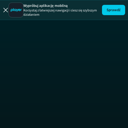
Wypróbuj aplikację mobilną
Sprawdź
Korzystaj z łatwiejszej nawigacji i ciesz się szybszym
działaniem