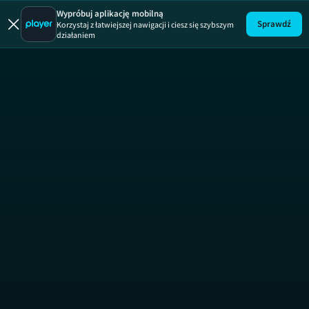
Wypróbuj aplikację mobilną
Sprawdź
Korzystaj z łatwiejszej nawigacji i ciesz się szybszym
działaniem