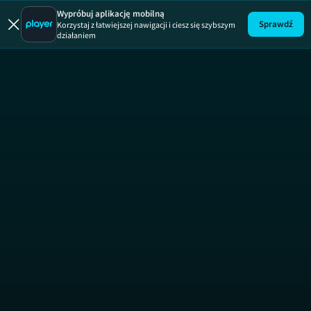
Wypróbuj aplikację mobilną
Sprawdź
Korzystaj z łatwiejszej nawigacji i ciesz się szybszym
działaniem