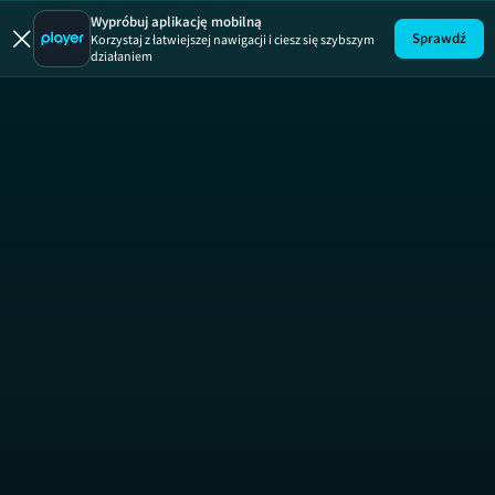
Sydney | 
Wypróbuj aplikację mobilną
Sprawdź
Korzystaj z łatwiejszej nawigacji i ciesz się szybszym
działaniem