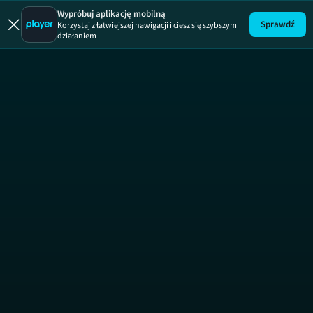
Wypróbuj aplikację mobilną
Sprawdź
Korzystaj z łatwiejszej nawigacji i ciesz się szybszym
działaniem