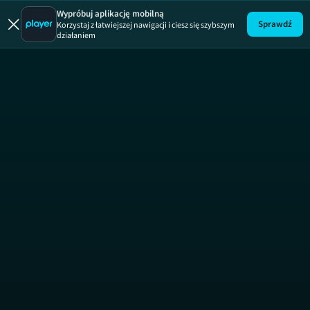
Wypróbuj aplikację mobilną
Sprawdź
Korzystaj z łatwiejszej nawigacji i ciesz się szybszym
działaniem