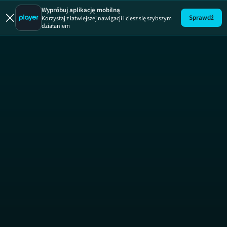
Wypróbuj aplikację mobilną
Sprawdź
Korzystaj z łatwiejszej nawigacji i ciesz się szybszym
działaniem