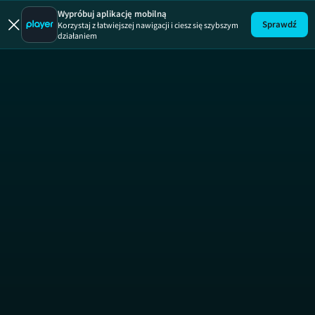
Skoki | Lond
Wypróbuj aplikację mobilną
Sprawdź
Korzystaj z łatwiejszej nawigacji i ciesz się szybszym
działaniem