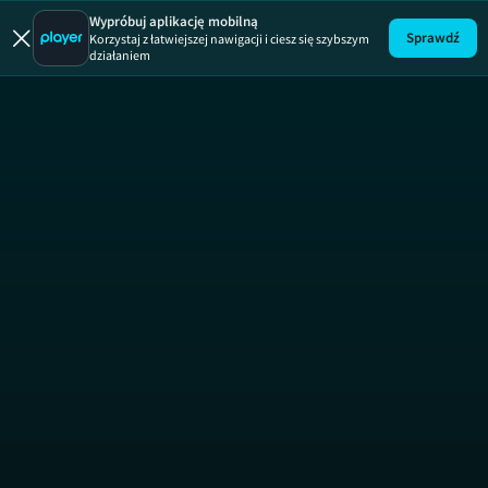
Sierre-Zina
Wypróbuj aplikację mobilną
Sprawdź
Korzystaj z łatwiejszej nawigacji i ciesz się szybszym
działaniem