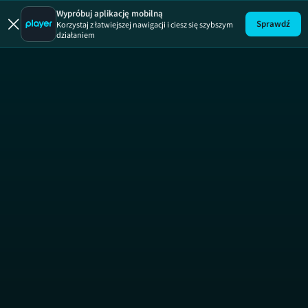
Wypróbuj aplikację mobilną
Sprawdź
Korzystaj z łatwiejszej nawigacji i ciesz się szybszym
działaniem