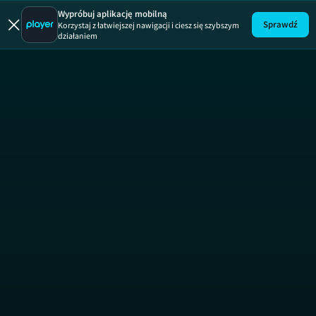
Wypróbuj aplikację mobilną
Sprawdź
Korzystaj z łatwiejszej nawigacji i ciesz się szybszym
działaniem