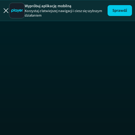
Wypróbuj aplikację mobilną
Sprawdź
Korzystaj z łatwiejszej nawigacji i ciesz się szybszym
działaniem