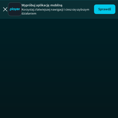
Wypróbuj aplikację mobilną
Sprawdź
Korzystaj z łatwiejszej nawigacji i ciesz się szybszym
działaniem