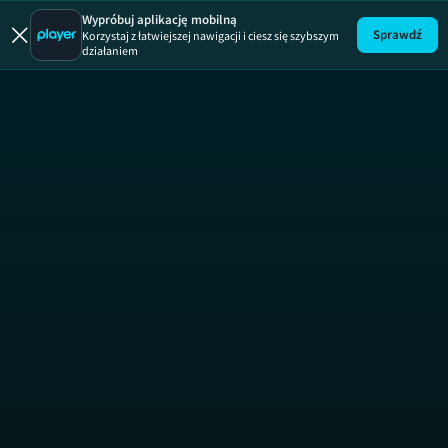
Wypróbuj aplikację mobilną
Sprawdź
Korzystaj z łatwiejszej nawigacji i ciesz się szybszym
działaniem