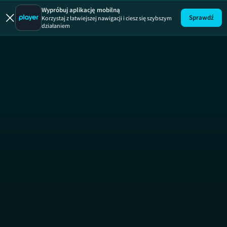
Wypróbuj aplikację mobilną
Sprawdź
Korzystaj z łatwiejszej nawigacji i ciesz się szybszym
działaniem