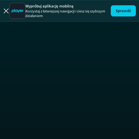
Wypróbuj aplikację mobilną
Sprawdź
Korzystaj z łatwiejszej nawigacji i ciesz się szybszym
działaniem