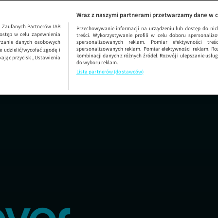
Wraz z naszymi partnerami przetwarzamy dane w c
1
Zaufanych Partnerów IAB
Przechowywanie informacji na urządzeniu lub dostęp do nich.
ostęp w celu zapewnienia
treści. Wykorzystywanie profili w celu doboru spersonalizo
arzanie danych osobowych
spersonalizowanych reklam. Pomiar efektywności treś
spersonalizowanych reklam. Pomiar efektywności reklam. Roz
 udzielić/wycofać zgodę i
kombinacji danych z różnych źródeł. Rozwój i ulepszanie usł
kając przycisk „Ustawienia
do wyboru reklam.
Lista partnerów (dostawców)