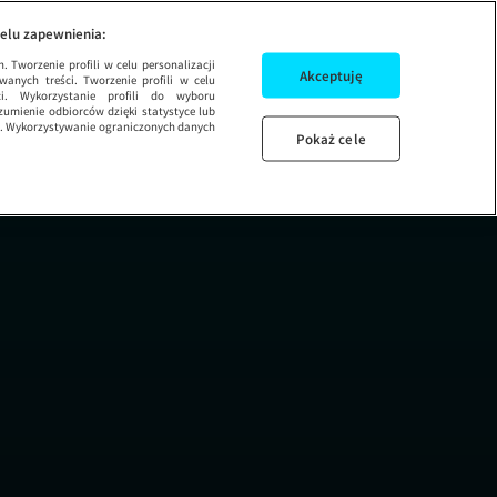
Rhine Ruhr 2025 | US
elu zapewnienia:
 Tworzenie profili w celu personalizacji
Akceptuję
wanych treści. Tworzenie profili w celu
ci. Wykorzystanie profili do wyboru
umienie odbiorców dzięki statystyce lub
ug. Wykorzystywanie ograniczonych danych
Pokaż cele