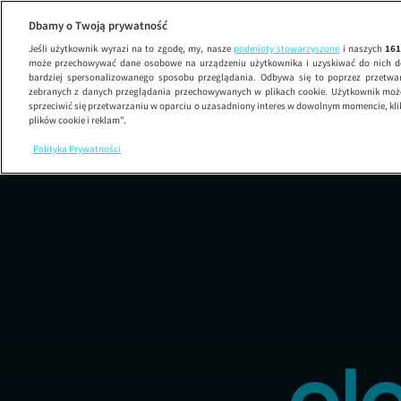
Dbamy o Twoją prywatność
Jeśli użytkownik wyrazi na to zgodę, my, nasze
podmioty stowarzyszone
i naszych
16
może przechowywać dane osobowe na urządzeniu użytkownika i uzyskiwać do nich d
bardziej spersonalizowanego sposobu przeglądania. Odbywa się to poprzez przetw
zebranych z danych przeglądania przechowywanych w plikach cookie. Użytkownik może
sprzeciwić się przetwarzaniu w oparciu o uzasadniony interes w dowolnym momencie, kli
plików cookie i reklam”.
Polityka Prywatności