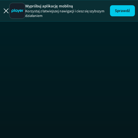
Wypróbuj aplikację mobilną
Sprawdź
Korzystaj z łatwiejszej nawigacji i ciesz się szybszym
działaniem