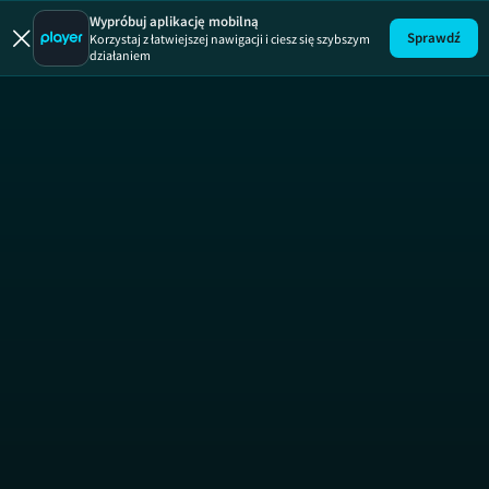
Wypróbuj aplikację mobilną
Sprawdź
Korzystaj z łatwiejszej nawigacji i ciesz się szybszym
działaniem