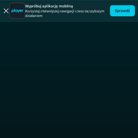
Wypróbuj aplikację mobilną
Sprawdź
Korzystaj z łatwiejszej nawigacji i ciesz się szybszym
działaniem