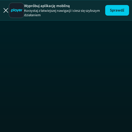
Wypróbuj aplikację mobilną
Sprawdź
Korzystaj z łatwiejszej nawigacji i ciesz się szybszym
działaniem