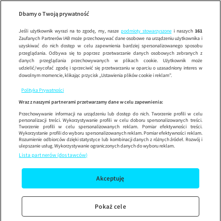
R
Wypróbuj aplikację mobilną
Dbamy o Twoją prywatność
Sprawdź
Korzystaj z łatwiejszej nawigacji i ciesz się szybszym
działaniem
Jeśli użytkownik wyrazi na to zgodę, my, nasze
podmioty stowarzyszone
i naszych
161
Zaufanych Partnerów IAB może przechowywać dane osobowe na urządzeniu użytkownika i
uzyskiwać do nich dostęp w celu zapewnienia bardziej spersonalizowanego sposobu
przeglądania. Odbywa się to poprzez przetwarzanie danych osobowych zebranych z
danych przeglądania przechowywanych w plikach cookie. Użytkownik może
udzielić/wycofać zgodę i sprzeciwić się przetwarzaniu w oparciu o uzasadniony interes w
dowolnym momencie, klikając przycisk „Ustawienia plików cookie i reklam”.
Polityka Prywatności
Wraz z naszymi partnerami przetwarzamy dane w celu zapewnienia:
Przechowywanie informacji na urządzeniu lub dostęp do nich. Tworzenie profili w celu
personalizacji treści. Wykorzystywanie profili w celu doboru spersonalizowanych treści.
Tworzenie profili w celu spersonalizowanych reklam. Pomiar efektywności treści.
Wykorzystanie profili do wyboru spersonalizowanych reklam. Pomiar efektywności reklam.
Rozumienie odbiorców dzięki statystyce lub kombinacji danych z różnych źródeł. Rozwój i
ulepszanie usług. Wykorzystywanie ograniczonych danych do wyboru reklam.
Lista partnerów (dostawców)
Akceptuję
Pokaż cele