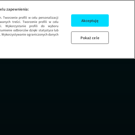
etap
elu zapewnienia:
 Tworzenie profili w celu personalizacji
Akceptuję
wanych treści. Tworzenie profili w celu
ci. Wykorzystanie profili do wyboru
umienie odbiorców dzięki statystyce lub
ug. Wykorzystywanie ograniczonych danych
Pokaż cele