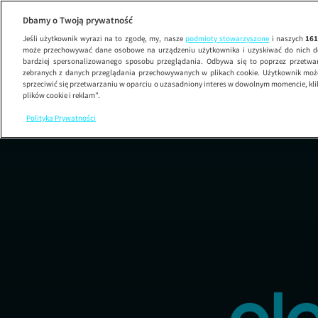
Dbamy o Twoją prywatność
Jeśli użytkownik wyrazi na to zgodę, my, nasze
podmioty stowarzyszone
i naszych
16
może przechowywać dane osobowe na urządzeniu użytkownika i uzyskiwać do nich d
bardziej spersonalizowanego sposobu przeglądania. Odbywa się to poprzez przetw
zebranych z danych przeglądania przechowywanych w plikach cookie. Użytkownik może
sprzeciwić się przetwarzaniu w oparciu o uzasadniony interes w dowolnym momencie, kli
plików cookie i reklam”.
Polityka Prywatności