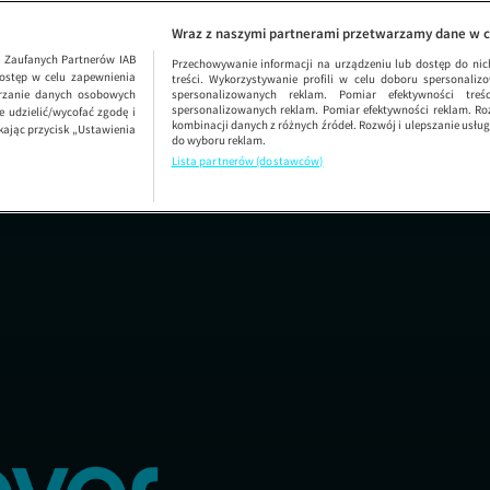
Renewi Tour | 1. 
Wraz z naszymi partnerami przetwarzamy dane w c
1
Zaufanych Partnerów IAB
Przechowywanie informacji na urządzeniu lub dostęp do nich.
ostęp w celu zapewnienia
treści. Wykorzystywanie profili w celu doboru spersonalizo
arzanie danych osobowych
spersonalizowanych reklam. Pomiar efektywności treś
spersonalizowanych reklam. Pomiar efektywności reklam. Roz
 udzielić/wycofać zgodę i
kombinacji danych z różnych źródeł. Rozwój i ulepszanie usł
kając przycisk „Ustawienia
do wyboru reklam.
Lista partnerów (dostawców)