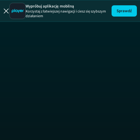
Wypróbuj aplikację mobilną
Sprawdź
Korzystaj z łatwiejszej nawigacji i ciesz się szybszym
działaniem