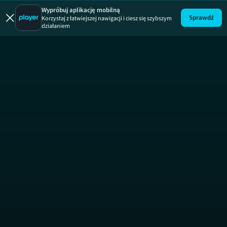
Wypróbuj aplikację mobilną
Sprawdź
Korzystaj z łatwiejszej nawigacji i ciesz się szybszym
działaniem