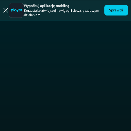
Race Bikes
Wypróbuj aplikację mobilną
Sprawdź
Korzystaj z łatwiejszej nawigacji i ciesz się szybszym
działaniem