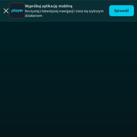
Wypróbuj aplikację mobilną
Sprawdź
Korzystaj z łatwiejszej nawigacji i ciesz się szybszym
działaniem