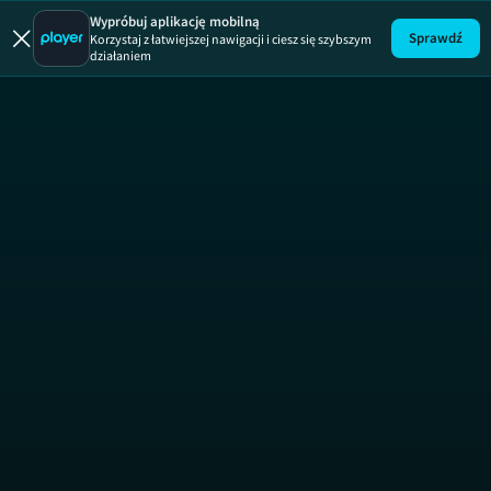
Wypróbuj aplikację mobilną
Sprawdź
Korzystaj z łatwiejszej nawigacji i ciesz się szybszym
działaniem