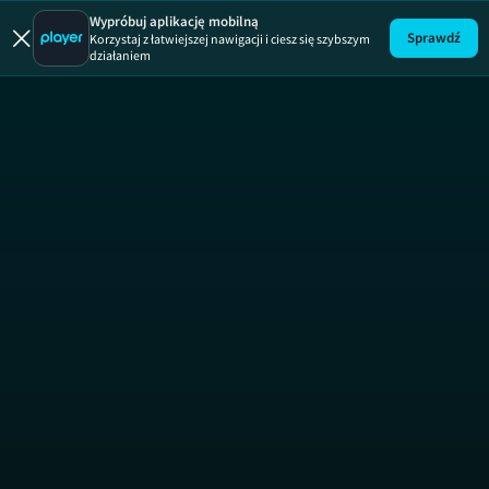
Wypróbuj aplikację mobilną
Sprawdź
Korzystaj z łatwiejszej nawigacji i ciesz się szybszym
działaniem