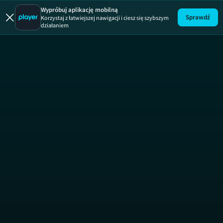
Wypróbuj aplikację mobilną
Sprawdź
Korzystaj z łatwiejszej nawigacji i ciesz się szybszym
działaniem