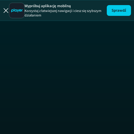
Wypróbuj aplikację mobilną
Sprawdź
Korzystaj z łatwiejszej nawigacji i ciesz się szybszym
działaniem