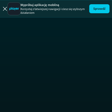
Onboard
Wypróbuj aplikację mobilną
Sprawdź
Korzystaj z łatwiejszej nawigacji i ciesz się szybszym
działaniem