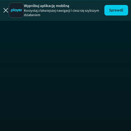
Wypróbuj aplikację mobilną
Sprawdź
Korzystaj z łatwiejszej nawigacji i ciesz się szybszym
działaniem