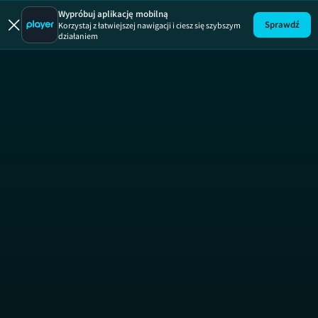
Wypróbuj aplikację mobilną
Sprawdź
Korzystaj z łatwiejszej nawigacji i ciesz się szybszym
działaniem