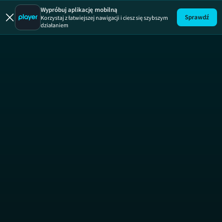
Wypróbuj aplikację mobilną
Sprawdź
Korzystaj z łatwiejszej nawigacji i ciesz się szybszym
działaniem