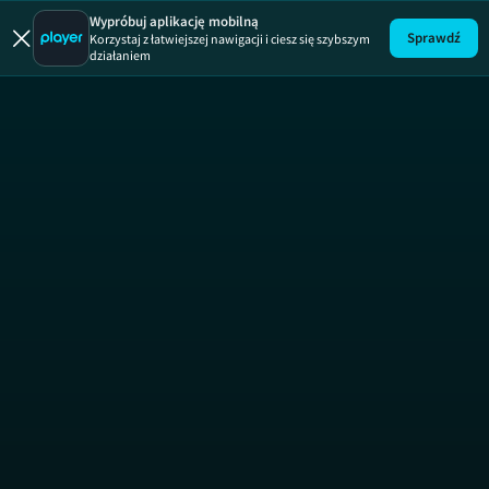
Nicea |
Wypróbuj aplikację mobilną
Sprawdź
Korzystaj z łatwiejszej nawigacji i ciesz się szybszym
działaniem