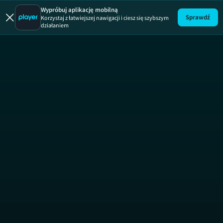
Wypróbuj aplikację mobilną
Sprawdź
Korzystaj z łatwiejszej nawigacji i ciesz się szybszym
działaniem