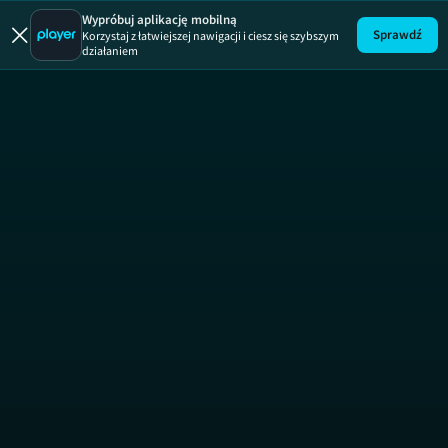
Wypróbuj aplikację mobilną
Sprawdź
Korzystaj z łatwiejszej nawigacji i ciesz się szybszym
działaniem