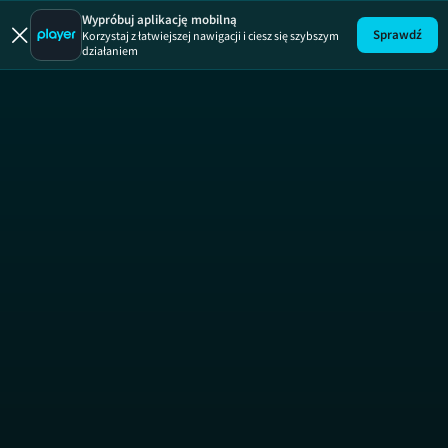
Wypróbuj aplikację mobilną
Sprawdź
Korzystaj z łatwiejszej nawigacji i ciesz się szybszym
działaniem