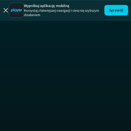
Wypróbuj aplikację mobilną
Sprawdź
Korzystaj z łatwiejszej nawigacji i ciesz się szybszym
działaniem