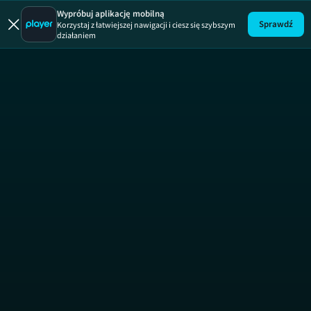
Wypróbuj aplikację mobilną
Sprawdź
Korzystaj z łatwiejszej nawigacji i ciesz się szybszym
działaniem