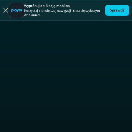
Wypróbuj aplikację mobilną
Sprawdź
Korzystaj z łatwiejszej nawigacji i ciesz się szybszym
działaniem