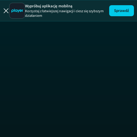
Wypróbuj aplikację mobilną
Sprawdź
Korzystaj z łatwiejszej nawigacji i ciesz się szybszym
działaniem