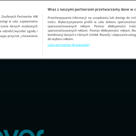
Wraz z naszymi partnerami przetwarzamy dane w c
1
Zaufanych Partnerów IAB
Przechowywanie informacji na urządzeniu lub dostęp do nich.
ostęp w celu zapewnienia
treści. Wykorzystywanie profili w celu doboru spersonalizo
arzanie danych osobowych
spersonalizowanych reklam. Pomiar efektywności treś
spersonalizowanych reklam. Pomiar efektywności reklam. Roz
 udzielić/wycofać zgodę i
kombinacji danych z różnych źródeł. Rozwój i ulepszanie usł
kając przycisk „Ustawienia
do wyboru reklam.
Lista partnerów (dostawców)