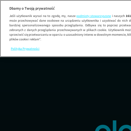
Dbamy o Twoją prywatność
Jeśli użytkownik wyrazi na to zgodę, my, nasze
podmioty stowarzyszone
i naszych
16
może przechowywać dane osobowe na urządzeniu użytkownika i uzyskiwać do nich d
bardziej spersonalizowanego sposobu przeglądania. Odbywa się to poprzez przetw
zebranych z danych przeglądania przechowywanych w plikach cookie. Użytkownik może
sprzeciwić się przetwarzaniu w oparciu o uzasadniony interes w dowolnym momencie, kli
plików cookie i reklam”.
Polityka Prywatności