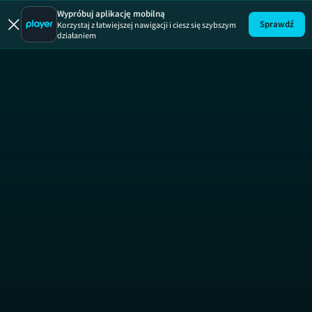
Wypróbuj aplikację mobilną
Sprawdź
Korzystaj z łatwiejszej nawigacji i ciesz się szybszym
działaniem