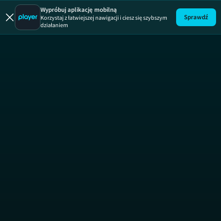
Wypróbuj aplikację mobilną
Sprawdź
Korzystaj z łatwiejszej nawigacji i ciesz się szybszym
działaniem