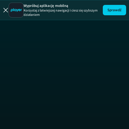
Wypróbuj aplikację mobilną
Sprawdź
Korzystaj z łatwiejszej nawigacji i ciesz się szybszym
działaniem